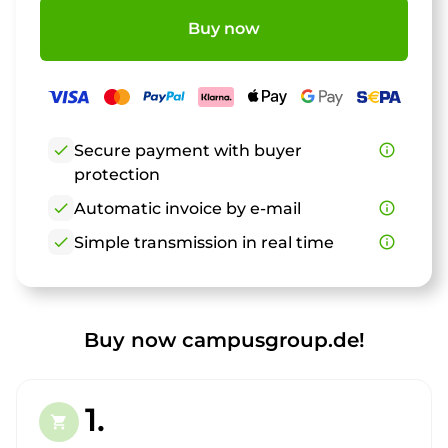
Buy now
check
Secure payment with buyer
info_outline
protection
check
Automatic invoice by e-mail
info_outline
check
Simple transmission in real time
info_outline
Buy now campusgroup.de!
1.
shopping_cart