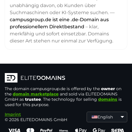
unabhängig davon, ob Kunden über
Suchmaschinen oder KI-Systeme suchen. —
campusgroup.de ist eine .de-Domain aus
professionellem Direktbestand
– klar,
merkfähig und sofort einsetzbar. Domains
dieser Art stehen nur einmal zur Verfügung.
The domain
campusgroup.de
is offered by the
owner
on
the
domain marketplace
and sold via ELITEDOMAINS
GmbH as
trustee
. The technology for selling
domains
is
used for this purpose.
Imprint
English
© 2026 ELITEDOMAINS GmbH