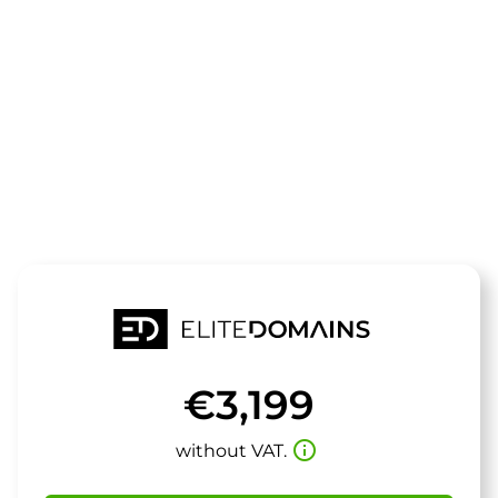
The domain
campusgroup
is for sale
€3,199
info_outline
without VAT.