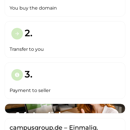
You buy the domain
2.
arrow_forward
Transfer to you
3.
paid
Payment to seller
campusgroup.de – Einmalig.